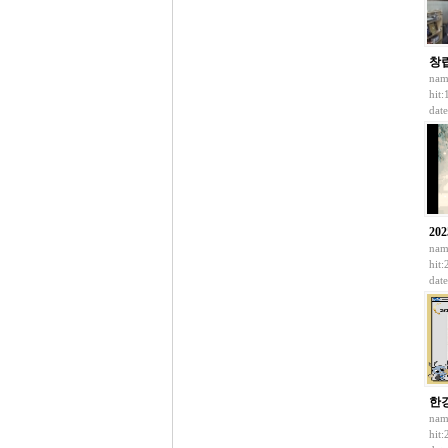
창립
nam
hit
dat
20
nam
hit
dat
한
nam
hit