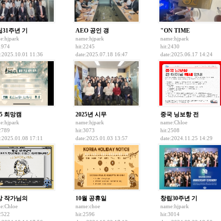
31주년 기
AEO 공인 갱
"ON TIME
e:
hjpark
name:
hjpark
name:
hjpark
:1974
hit:2245
hit:2430
e:2025.10.01 11:36
date:2025.07.18 16:47
date:2025.06.17 14:24
25 희망캠
2025년 시무
중국 닝보항 전
e:
hjpark
name:
hjpark
name:
Chloe
:2789
hit:3073
hit:2508
e:2025.01.08 17:11
date:2025.01.03 13:57
date:2024.11.25 14:29
강 작가님의
10월 공휴일
창립30주년 기
e:
Chloe
name:
choe
name:
hjpark
:2522
hit:2596
hit:3014