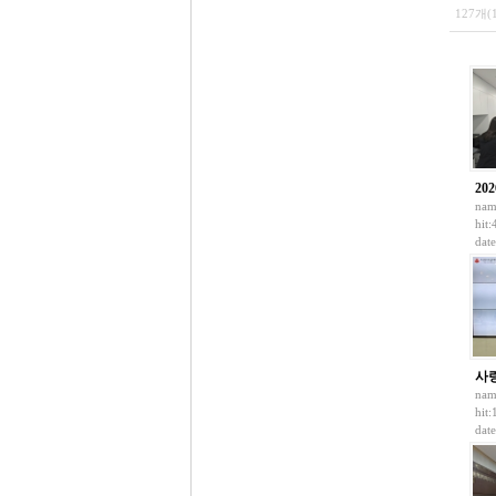
127개(
202
nam
hit:
dat
사
nam
hit
dat