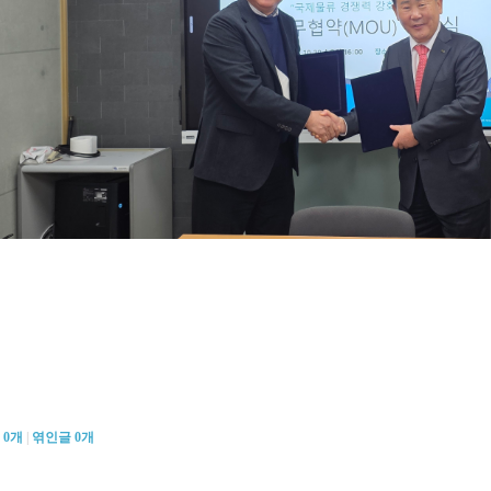
글
0
개
|
엮인글
0
개