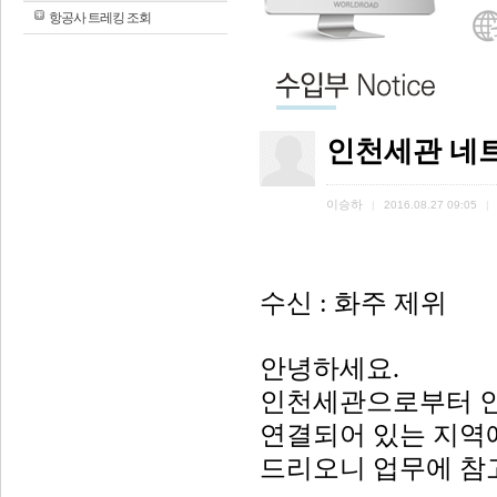
항공사 트레킹 조회
인천세관 네
이승하
|
2016.08.27 09:05
|
수신 : 화주 제위
안녕하세요.
인천세관으로부터
연결되어
있는
지역
드리오니
업무에
참