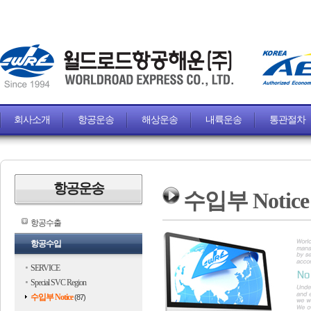
회사소개
항공운송
해상운송
내륙운송
통관절차
항공운송
수입부 Notice
항공수출
항공수입
SERVICE
Special SVC Region
수입부 Notice
(87)