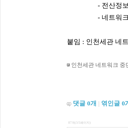
-
전산정
-
네트워
붙임
:
인천세관
네
인천세관 네트워크 중단
댓글
0
개
|
엮인글
0
87개(3/5페이지)