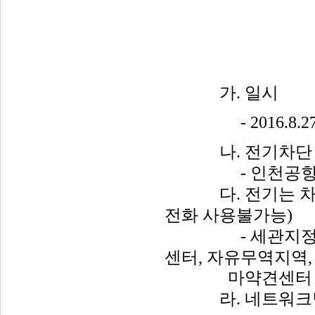
가
.
일시
- 2016.8.27
나
.
전기차단
-
인천공
다
.
전기는
전화
사용불가능
)
-
세관지
센터
,
자유무역지역
,
마약견센터
라
.
네트워크