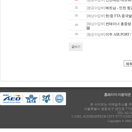
[항공수입부]
인천세관 네트워
31
[항공수입부]
베트남 - 인천 항
30
[해상수입부]
한/중 FTA 중
[해상수입부]
컨테이너 총중량 
29
28
[항공수입부]
미주 AIR PORT 
글쓰기
홈페이지 이용약관
본 사이트는 이메일주소를 무단
서울특별시 영등포구 경인로 775번
TEL/ 02-
1-1302, ACEHIGHTECH CITY #775 GY
Copyrights © 2000-