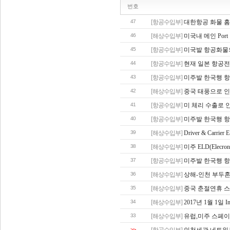
번호
47
[항공수입부]
대한항공 화물 홈
46
[해상수입부]
미국내 메인 Port 별
45
[항공수입부]
미국발 항공화물의 
44
[항공수입부]
현재 일본 항공
43
[항공수입부]
미주발 한국행 항
42
[해상수입부]
중국 태풍으로 인
41
[항공수입부]
미 체리 수출로 
40
[항공수입부]
미주발 한국행 항
39
[해상수입부]
Driver & Carrie
38
[해상수입부]
미주 ELD(Elecron
37
[항공수입부]
미주발 한국행 항공
36
[해상수입부]
상해-인천 부두혼잡
35
[해상수입부]
중국 춘절연휴 
34
[해상수입부]
2017년 1월 1일 Impo
33
[해상수입부]
유럽,미주 스페
>>