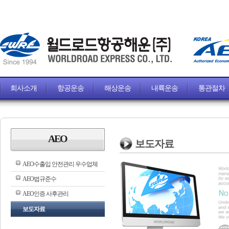
회사소개
항공운송
해상운송
내륙운송
통관절차
AEO
보도자료
AEO수출입 안전관리 우수업체
AEO법규준수
AEO인증 사후관리
보도자료